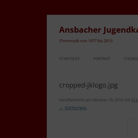
Zum
Inhalt
springen
Ansbacher Jugendk
Chormusik von 1977 bis 2013
STARTSEITE
PORTRAIT
CHORGE
cropped-jklogo.jpg
Veröffentlicht am
Oktober 18, 2016
mit
512
← Vorheriges