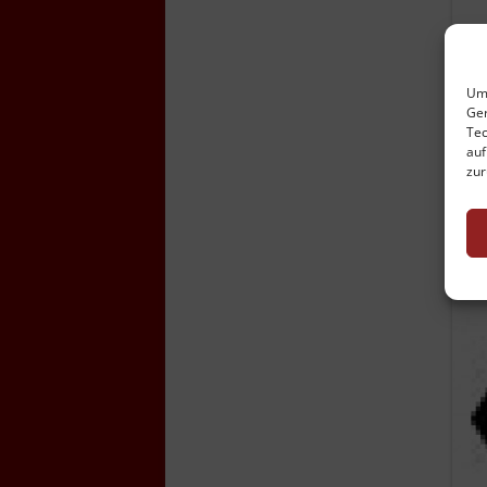
Um 
Ger
Tec
auf
zur