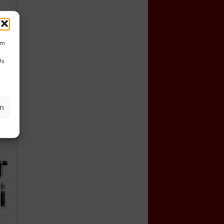
um
Ds
en