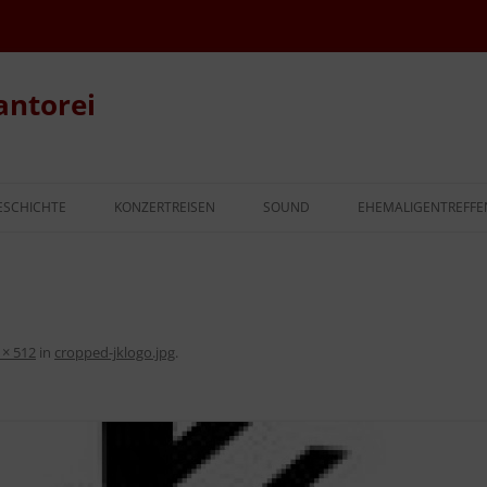
antorei
SCHICHTE
KONZERTREISEN
SOUND
EHEMALIGENTREFFE
ANMELDUNG 2027
 × 512
in
cropped-jklogo.jpg
.